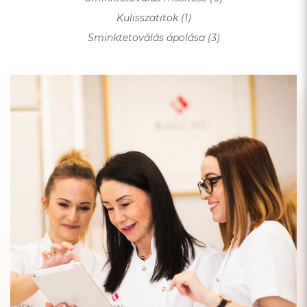
Kulisszatitok (1)
Sminktetoválás ápolása (3)