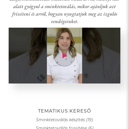
alatt gyógyul a sminktetoválás, mikor ajánljuk azt
frissíteni és arról, hogyan nyugtatjuk meg az izgulós
vendégeinket.
TEMATIKUS KERESŐ
Sminktetoválás készítés (19)
Sminktetoválás frissítése (6)