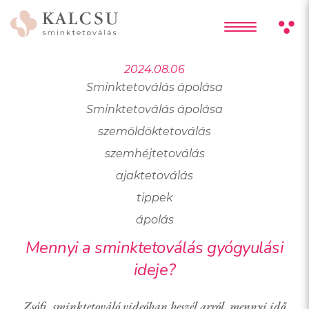
2024.08.06
Sminktetoválás ápolása
Sminktetoválás ápolása
szemöldöktetoválás
szemhéjtetoválás
ajaktetoválás
tippek
ápolás
Mennyi a sminktetoválás gyógyulási
ideje?
Zsófi, sminktetováló videóban beszél arról, mennyi idő