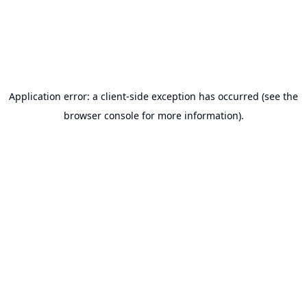
érzéstelenítés, mire kell figyelni a gyógyulás során, mennyi
idő alatt regenerálódik a bőr, mikor kell kontrollra menni,
mire figyeljünk a sminktetoválás után, és, hogy mikor
érdemes frissíteni a tetoválást. Továbbá megismerheted a
különböző technikákat, a szemöldök-, szemhéj- és
ajaktetoválás tartósságának jellemzőit, valamint az
egyéni igényekhez igazodó tervezési folyamatot is.