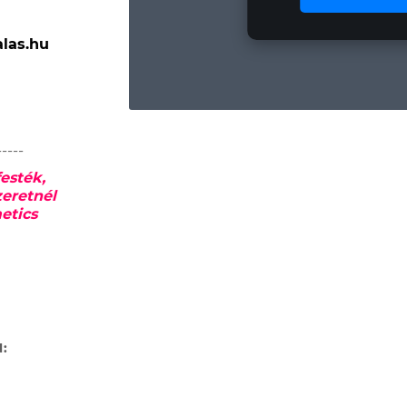
las.hu
-----
esték,
zeretnél
etics
N: