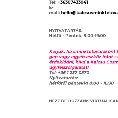
Tel:
+36307433041
E-
mail:
hello@kalcsusminktetova
NYITVATARTÁS:
Hétfő - Péntek: 9:00-19:00
-------------------------------------------
Kérjük, ha sminktetoválóként f
gép vagy egyéb eszköz iránt s
érdeklődni, hívd a Kalcsu Cosm
ügyfélszolgálatát!
Tel: +36 1 237 0370
Nyitvatartás:
hétfőtől péntekig 8:00 - 16:30
NÉZZ BE HOZZÁNK VIRTUÁLISA