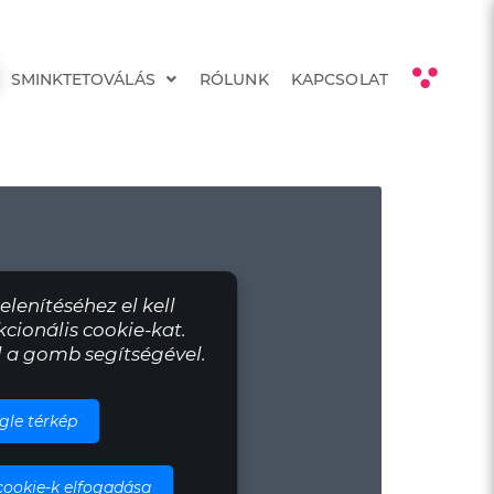
SMINKTETOVÁLÁS
RÓLUNK
KAPCSOLAT
lenítéséhez el kell
cionális cookie-kat.
l a gomb segítségével.
gle térkép
cookie-k elfogadása