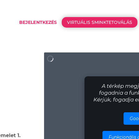
BEJELENTKEZÉS
VIRTUÁLIS SMINKTETOVÁLÁS
A térkép megje
fogadnia a funk
Kérjük, fogadja e
Goo
emelet 1.
Funkcionális 