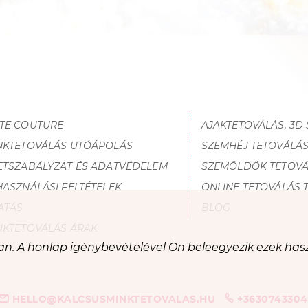
TE COUTURE
AJAKTETOVÁLÁS, 3D
NKTETOVÁLÁS UTÓÁPOLÁS
SZEMHÉJ TETOVÁLÁ
ETSZABÁLYZAT ÉS ADATVÉDELEM
SZEMÖLDÖK TETOVÁ
HASZNÁLÁSI FELTÉTELEK
ONLINE TETOVÁLÁS 
ATÁS
BLOG
NKTETOVÁLÁS ÁRAK
ban. A honlap igénybevételével Ön beleegyezik ezek ha
HELLO@KALCSUSMINKTETOVALAS.HU
+3630743304