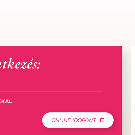
ntkezés:
KKAL
ONLINE IDŐPONT