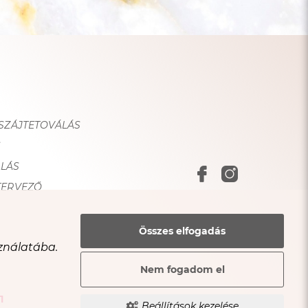
 SZÁJTETOVÁLÁS
S
LÁS
TERVEZŐ
Összes elfogadás
sználatába.
Nem fogadom el
1
Beállítások kezelése