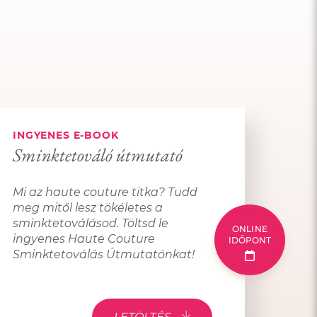
INGYENES E-BOOK
Sminktetováló útmutató
Mi az haute couture titka? Tudd
meg mitől lesz tökéletes a
sminktetoválásod. Töltsd le
ONLINE
ingyenes Haute Couture
IDŐPONT
Sminktetoválás Útmutatónkat!