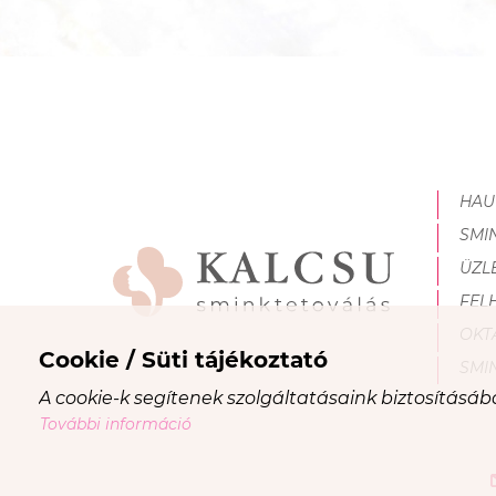
HAU
SMI
ÜZL
FEL
OKT
Cookie / Süti tájékoztató
SMI
A cookie-k segítenek szolgáltatásaink biztosításá
További információ