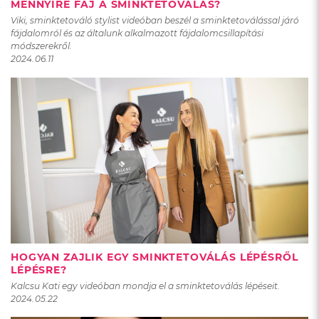
MENNYIRE FÁJ A SMINKTETOVÁLÁS?
Viki, sminktetováló stylist videóban beszél a sminktetoválással járó
fájdalomról és az általunk alkalmazott fájdalomcsillapítási
módszerekről.
2024.06.11
HOGYAN ZAJLIK EGY SMINKTETOVÁLÁS LÉPÉSRŐL
LÉPÉSRE?
Kalcsu Kati egy videóban mondja el a sminktetoválás lépéseit.
2024.05.22