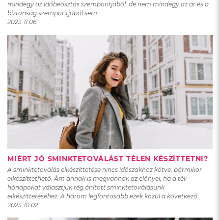
mindegy az időbeosztás szempontjából, de nem mindegy az ár és a
biztonság szempontjából sem.
2023.11.06
MIÉRT JÓ SMINKTETOVÁLÁST TÉLEN KÉSZÍTTETNI?
A sminktetoválás elkészíttetése nincs időszakhoz kötve, bármikor
elkészíttethető. Ám annak is megvannak az előnyei, ha a téli
hónapokat választjuk rég áhított sminktetoválásunk
elkészíttetéséhez. A három legfontosabb ezek közül a következő:
2023.10.02