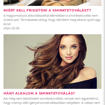
MIÉRT KELL FRISSÍTENI A SMINKTETOVÁLÁST?
A hagyományos tetoválásokkal ellentétben a sminktetoválás nem
örökre szól. Természetes dolog, hogy időnként meg akarsz újulni egy
kicsit.
2024.02.06
HÁNY ALKALOM A SMINKTETOVÁLÁS?
Aki még nem készíttetett sminktetoválást, annak nem egyértelmű,
hogy mennyi időt igényel annak elkészítése valójában. A válasz nem