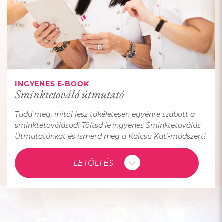
INGYENES E-BOOK
Sminktetováló útmutató
Tudd meg, mitől lesz tökéletesen egyénre szabott a
sminktetoválásod! Töltsd le ingyenes Sminktetoválás
Útmutatónkat és ismerd meg a Kalcsu Kati-módszert!
LETÖLTÉS