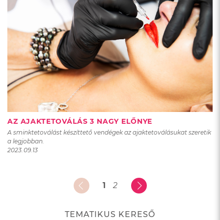
AZ AJAKTETOVÁLÁS 3 NAGY ELŐNYE
A sminktetoválást készíttető vendégek az ajaktetoválásukat szeretik
a legjobban.
2023.09.13
1
2
TEMATIKUS KERESŐ