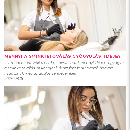
MENNYI A SMINKTETOVÁLÁS GYÓGYULÁSI IDEJE?
Zsófi, sminktetováló videóban beszél arról, mennyi idő alatt gyógyul
a sminktetoválás, mikor ajánljuk azt frissíteni és arról, hogyan
nyugtatjuk meg az izgulós vendégeinket.
2024.08.06