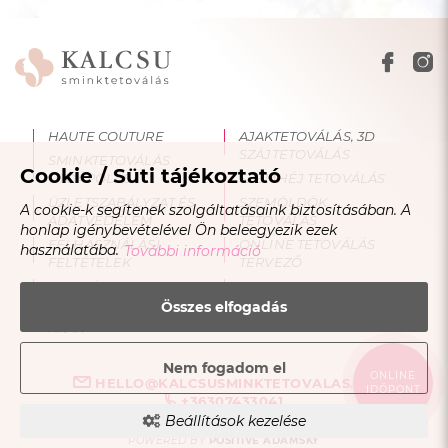
HAUTE COUTURE
AJAKTETOVÁLÁS, 3D
SZÁJTETOVÁLÁS
SMINKTETOVÁLÁS
Cookie / Süti tájékoztató
UTÓÁPOLÁS
SZEMHÉJ TETOVÁLÁS
ÜZLETSZABÁLYZAT ÉS
SZEMÖLDÖK
A cookie-k segítenek szolgáltatásaink biztosításában. A
ADATVÉDELEM
TETOVÁLÁS
honlap igénybevételével Ön beleegyezik ezek
FELHASZNÁLÁSI
ONLINE TETOVÁLÁS
használatába.
További információ
FELTÉTELEK
TERVEZŐ
OKTATÁS
BLOG
Összes elfogadás
SMINKTETOVÁLÁS
ÁRAK
Nem fogadom el
ONLINE
HELLO@KALCSUSMINKTETOVALAS.HU
IDŐPONT
+36307433041
Beállítások kezelése
COPYRIGHT © 2023 - 2026 KALCSU SMINKTETOVÁLÁS |
DESIGNED &
POWERED BY
POSITIVE ADAMSKY