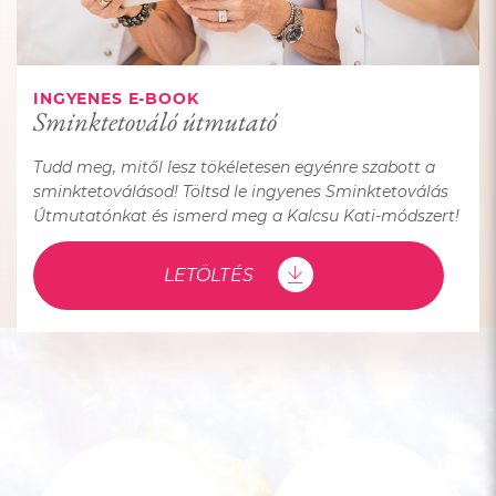
INGYENES E-BOOK
Sminktetováló útmutató
Tudd meg, mitől lesz tökéletesen egyénre szabott a
sminktetoválásod! Töltsd le ingyenes Sminktetoválás
Útmutatónkat és ismerd meg a Kalcsu Kati-módszert!
LETÖLTÉS