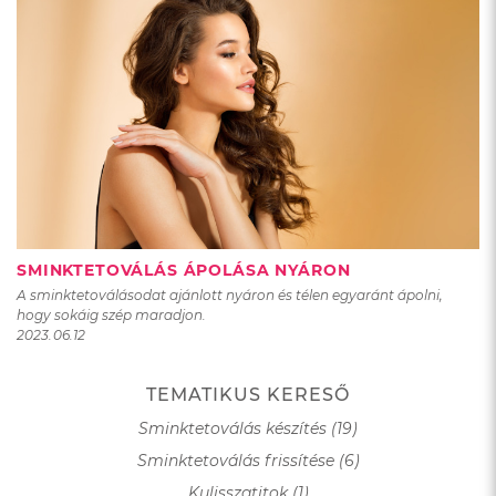
SMINKTETOVÁLÁS ÁPOLÁSA NYÁRON
A sminktetoválásodat ajánlott nyáron és télen egyaránt ápolni,
hogy sokáig szép maradjon.
2023.06.12
TEMATIKUS KERESŐ
Sminktetoválás készítés (19)
Sminktetoválás frissítése (6)
Kulisszatitok (1)