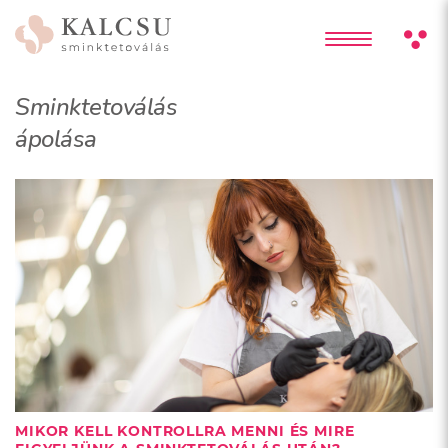
Sminktetoválás
ápolása
MIKOR KELL KONTROLLRA MENNI ÉS MIRE