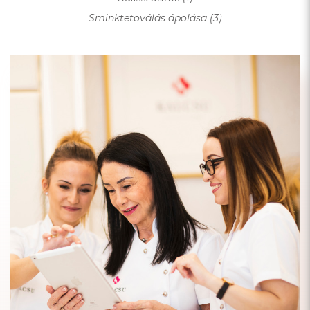
Sminktetoválás ápolása (3)