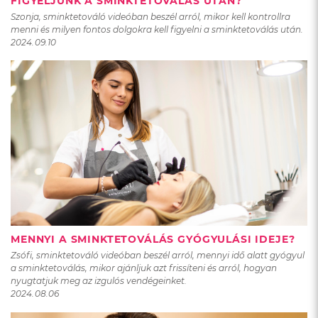
FIGYELJÜNK A SMINKTETOVÁLÁS UTÁN?
Szonja, sminktetováló videóban beszél arról, mikor kell kontrollra
menni és milyen fontos dolgokra kell figyelni a sminktetoválás után.
2024.09.10
MENNYI A SMINKTETOVÁLÁS GYÓGYULÁSI IDEJE?
Zsófi, sminktetováló videóban beszél arról, mennyi idő alatt gyógyul
a sminktetoválás, mikor ajánljuk azt frissíteni és arról, hogyan
nyugtatjuk meg az izgulós vendégeinket.
2024.08.06