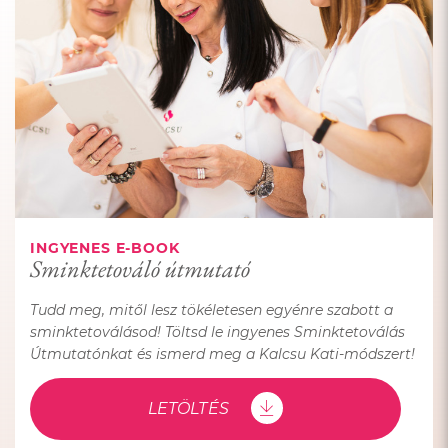
INGYENES E-BOOK
Sminktetováló útmutató
Tudd meg, mitől lesz tökéletesen egyénre szabott a
sminktetoválásod! Töltsd le ingyenes Sminktetoválás
Útmutatónkat és ismerd meg a Kalcsu Kati-módszert!
LETÖLTÉS