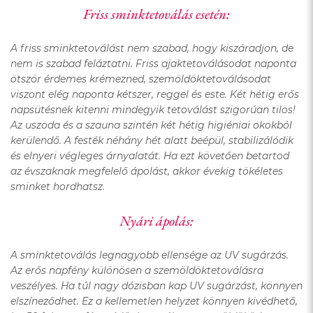
Friss sminktetoválás esetén:
A
friss sminktetoválás
t nem szabad, hogy kiszáradjon, de
nem is szabad feláztatni. Friss
ajaktetoválás
odat naponta
ötször érdemes krémezned,
szemöldöktetoválás
odat
viszont elég naponta kétszer, reggel és este. Két hétig erős
napsütésnek kitenni mindegyik tetoválást szigorúan tilos!
Az uszoda és a szauna szintén két hétig higiéniai okokból
kerülendő. A festék néhány hét alatt beépül, stabilizálódik
és elnyeri végleges árnyalatát. Ha ezt követően betartod
az évszaknak megfelelő ápolást, akkor évekig tökéletes
sminket hordhatsz.
Nyári ápolás:
A
sminktetoválás
legnagyobb ellensége az UV sugárzás.
Az erős napfény különösen a
szemöldöktetoválás
ra
veszélyes. Ha túl nagy dózisban kap UV sugárzást, könnyen
elszíneződhet. Ez a kellemetlen helyzet könnyen kivédhető,