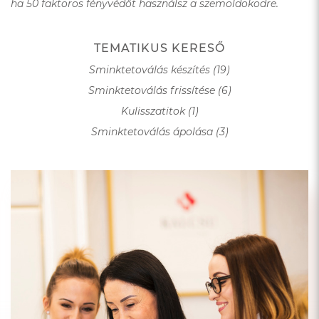
ha 50 faktoros fényvédőt használsz a szemöldöködre.
TEMATIKUS KERESŐ
Sminktetoválás készítés (19)
Sminktetoválás frissítése (6)
Kulisszatitok (1)
Sminktetoválás ápolása (3)