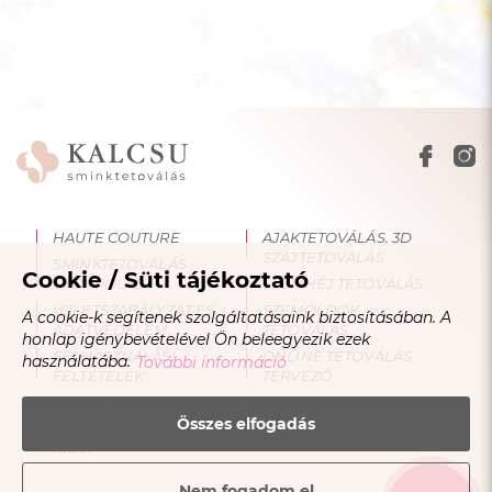
HAUTE COUTURE
AJAKTETOVÁLÁS, 3D
SZÁJTETOVÁLÁS
SMINKTETOVÁLÁS
Cookie / Süti tájékoztató
UTÓÁPOLÁS
SZEMHÉJ TETOVÁLÁS
ÜZLETSZABÁLYZAT ÉS
SZEMÖLDÖK
A cookie-k segítenek szolgáltatásaink biztosításában. A
ADATVÉDELEM
TETOVÁLÁS
honlap igénybevételével Ön beleegyezik ezek
FELHASZNÁLÁSI
ONLINE TETOVÁLÁS
használatába.
További információ
FELTÉTELEK
TERVEZŐ
OKTATÁS
BLOG
Összes elfogadás
SMINKTETOVÁLÁS
ÁRAK
Nem fogadom el