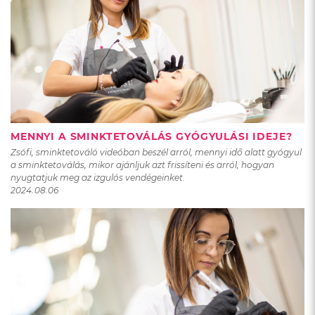
MENNYI A SMINKTETOVÁLÁS GYÓGYULÁSI IDEJE?
Zsófi, sminktetováló videóban beszél arról, mennyi idő alatt gyógyul
a sminktetoválás, mikor ajánljuk azt frissíteni és arról, hogyan
nyugtatjuk meg az izgulós vendégeinket.
2024.08.06