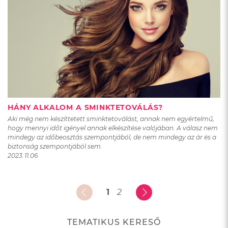
HÁNY ALKALOM A SMINKTETOVÁLÁS?
Aki még nem készíttetett sminktetoválást, annak nem egyértelmű,
hogy mennyi időt igényel annak elkészítése valójában. A válasz nem
mindegy az időbeosztás szempontjából, de nem mindegy az ár és a
biztonság szempontjából sem.
2023.11.06
1
2
TEMATIKUS KERESŐ