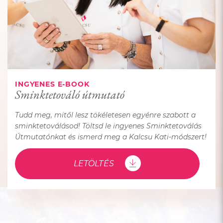
INGYENES E-BOOK
Sminktetováló útmutató
Tudd meg, mitől lesz tökéletesen egyénre szabott a
sminktetoválásod! Töltsd le ingyenes Sminktetoválás
Útmutatónkat és ismerd meg a Kalcsu Kati-módszert!
LETÖLTÉS