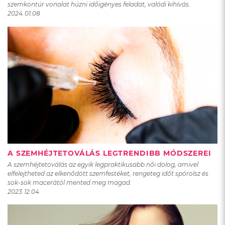
szemkontúr vonalat húzni időigényes feladat, valódi kihívás.
2024.01.08
A SZEMHÉJTETOVÁLÁS LEGTRENDIBB MÓDSZEREI
A szemhéjtetoválás az egyik legpraktikusabb női dolog, amivel
elfelejtheted az elkenődött szemfestéket, rengeteg időt spórolsz és
sok-sok macerától mented meg magad.
2023.12.04