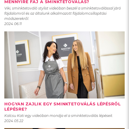
MENNYIRE FÁJ A SMINKTETOVÁLÁS?
Viki, sminktetováló stylist videóban beszél a sminktetoválással járó
fájdalomról és az általunk alkalmazott fájdalomcsillapítási
módszerekről.
2024.06.11
HOGYAN ZAJLIK EGY SMINKTETOVÁLÁS LÉPÉSRŐL
LÉPÉSRE?
Kalcsu Kati egy videóban mondja el a sminktetoválás lépéseit.
2024.05.22