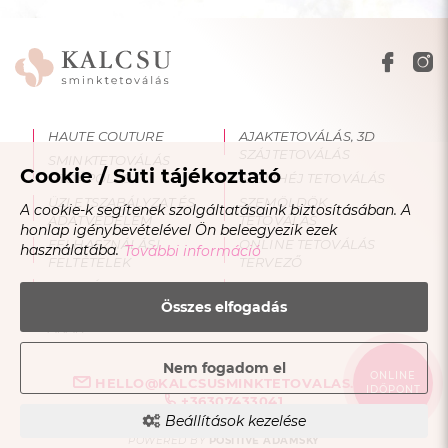
HAUTE COUTURE
AJAKTETOVÁLÁS, 3D
SZÁJTETOVÁLÁS
SMINKTETOVÁLÁS
Cookie / Süti tájékoztató
UTÓÁPOLÁS
SZEMHÉJ TETOVÁLÁS
ÜZLETSZABÁLYZAT ÉS
SZEMÖLDÖK
A cookie-k segítenek szolgáltatásaink biztosításában. A
ADATVÉDELEM
TETOVÁLÁS
honlap igénybevételével Ön beleegyezik ezek
FELHASZNÁLÁSI
ONLINE TETOVÁLÁS
használatába.
További információ
FELTÉTELEK
TERVEZŐ
OKTATÁS
BLOG
Összes elfogadás
SMINKTETOVÁLÁS
ÁRAK
Nem fogadom el
ONLINE
HELLO@KALCSUSMINKTETOVALAS.HU
IDŐPONT
+36307433041
Beállítások kezelése
COPYRIGHT © 2023 - 2026 KALCSU SMINKTETOVÁLÁS |
DESIGNED &
POWERED BY
POSITIVE ADAMSKY