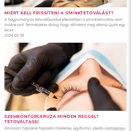
MIÉRT KELL FRISSÍTENI A SMINKTETOVÁLÁST?
A hagyományos tetoválásokkal ellentétben a sminktetoválás nem
örökre szól. Természetes dolog, hogy időnként meg akarsz újulni egy
kicsit.
2024.02.06
SZEMKONTÚRCERUZA MINDEN REGGEL?
TETOVÁLTASS!
Álmosan, hajnalok hajnalán tökéletes, egyforma, ideális vastagságú